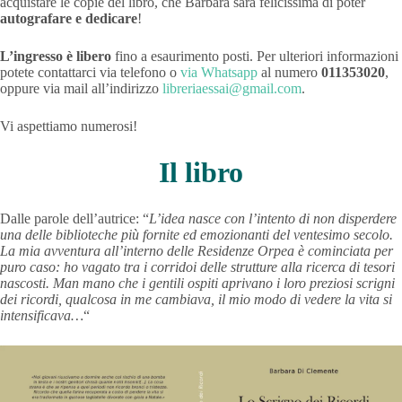
acquistare le copie del libro, che Barbara sarà felicissima di poter
autografare e dedicare
!
L’ingresso è libero
fino a esaurimento posti. Per ulteriori informazioni
potete contattarci via telefono o
via Whatsapp
al numero
011353020
,
oppure via mail all’indirizzo
libreriaessai@gmail.com
.
Vi aspettiamo numerosi!
Il
libro
Dalle parole dell’autrice: “
L’idea nasce con l’intento di non disperdere
una delle biblioteche più fornite ed emozionanti del ventesimo secolo.
La mia avventura all’interno delle Residenze Orpea è cominciata per
puro caso: ho vagato tra i corridoi delle strutture alla ricerca di tesori
nascosti. Man mano che i gentili ospiti aprivano i loro preziosi scrigni
dei ricordi, qualcosa in me cambiava, il mio modo di vedere la vita si
intensificava…
“