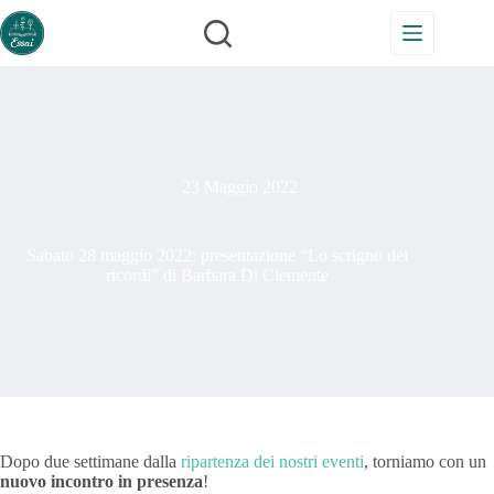
Salta
al
contenuto
23 Maggio 2022
Sabato 28 maggio 2022: presentazione “Lo scrigno dei
ricordi” di Barbara Di Clemente
Dopo due settimane dalla
ripartenza dei nostri eventi
, torniamo con un
nuovo incontro in presenza
!