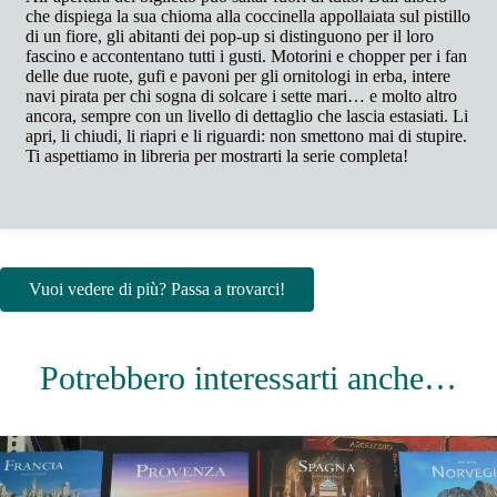
che dispiega la sua chioma alla coccinella appollaiata sul pistillo
di un fiore, gli abitanti dei pop-up si distinguono per il loro
fascino e accontentano tutti i gusti. Motorini e chopper per i fan
delle due ruote, gufi e pavoni per gli ornitologi in erba, intere
navi pirata per chi sogna di solcare i sette mari… e molto altro
ancora, sempre con un livello di dettaglio che lascia estasiati. Li
apri, li chiudi, li riapri e li riguardi: non smettono mai di stupire.
Ti aspettiamo in libreria per mostrarti la serie completa!
Vuoi vedere di più? Passa a trovarci!
Potrebbero interessarti anche…