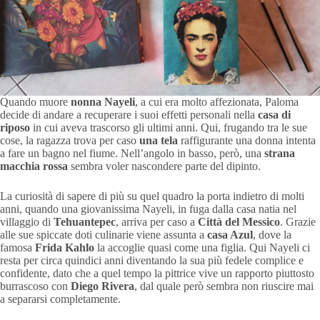
Quando muore
nonna Nayeli
, a cui era molto affezionata, Paloma
decide di andare a recuperare i suoi effetti personali nella
casa di
riposo
in cui aveva trascorso gli ultimi anni. Qui, frugando tra le sue
cose, la ragazza trova per caso
una tela
raffigurante una donna intenta
a fare un bagno nel fiume. Nell’angolo in basso, però, una
strana
macchia rossa
sembra voler nascondere parte del dipinto.
La curiosità di sapere di più su quel quadro la porta indietro di molti
anni, quando una giovanissima Nayeli, in fuga dalla casa natia nel
villaggio di
Tehuantepec
, arriva per caso a
Città del Messico
. Grazie
alle sue spiccate doti culinarie viene assunta a
casa Azul
, dove la
famosa
Frida Kahlo
la accoglie quasi come una figlia. Qui Nayeli ci
resta per circa quindici anni diventando la sua più fedele complice e
confidente, dato che a quel tempo la pittrice vive un rapporto piuttosto
burrascoso con
Diego Rivera
, dal quale però sembra non riuscire mai
a separarsi completamente.