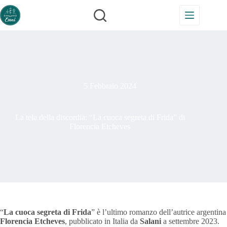
Salta
al
contenuto
5 Febbraio 2024
La tela della discordia: “La cuoca segreta di Frida” di
Florencia Etcheves
“
La cuoca segreta di Frida
” è l’ultimo romanzo dell’autrice argentina
Florencia Etcheves
, pubblicato in Italia da
Salani
a settembre 2023.