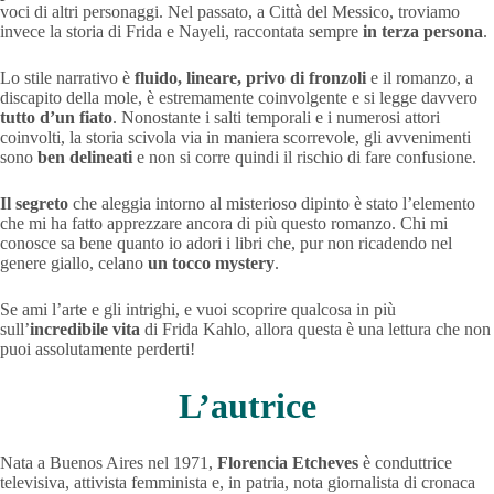
voci di altri personaggi. Nel passato, a Città del Messico, troviamo
invece la storia di Frida e Nayeli, raccontata sempre
in terza persona
.
Lo stile narrativo è
fluido, lineare, privo di fronzoli
e il romanzo, a
discapito della mole, è estremamente coinvolgente e si legge davvero
tutto d’un fiato
. Nonostante i salti temporali e i numerosi attori
coinvolti, la storia scivola via in maniera scorrevole, gli avvenimenti
sono
ben delineati
e non si corre quindi il rischio di fare confusione.
Il segreto
che aleggia intorno al misterioso dipinto è stato l’elemento
che mi ha fatto apprezzare ancora di più questo romanzo. Chi mi
conosce sa bene quanto io adori i libri che, pur non ricadendo nel
genere giallo, celano
un tocco mystery
.
Se ami l’arte e gli intrighi, e vuoi scoprire qualcosa in più
sull’
incredibile vita
di Frida Kahlo, allora questa è una lettura che non
puoi assolutamente perderti!
L’autrice
Nata a Buenos Aires nel 1971,
Florencia Etcheves
è conduttrice
televisiva, attivista femminista e, in patria, nota giornalista di cronaca