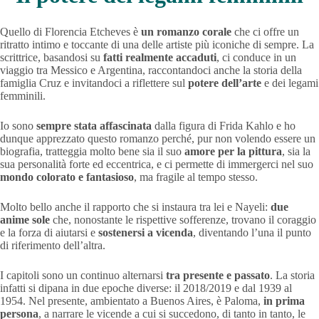
Quello di Florencia Etcheves è
un romanzo corale
che ci offre un
ritratto intimo e toccante di una delle artiste più iconiche di sempre. La
scrittrice, basandosi su
fatti realmente accaduti
, ci conduce in un
viaggio tra Messico e Argentina, raccontandoci anche la storia della
famiglia Cruz e invitandoci a riflettere sul
potere dell’arte
e dei legami
femminili.
Io sono
sempre stata affascinata
dalla figura di Frida Kahlo e ho
dunque apprezzato questo romanzo perché, pur non volendo essere un
biografia, tratteggia molto bene sia il suo
amore per la pittura
, sia la
sua personalità forte ed eccentrica, e ci permette di immergerci nel suo
mondo colorato e fantasioso
, ma fragile al tempo stesso.
Molto bello anche il rapporto che si instaura tra lei e Nayeli:
due
anime sole
che, nonostante le rispettive sofferenze, trovano il coraggio
e la forza di aiutarsi e
sostenersi a vicenda
, diventando l’una il punto
di riferimento dell’altra.
I capitoli sono un continuo alternarsi
tra presente e passato
. La storia
infatti si dipana in due epoche diverse: il 2018/2019 e dal 1939 al
1954. Nel presente, ambientato a Buenos Aires, è Paloma,
in prima
persona
, a narrare le vicende a cui si succedono, di tanto in tanto, le