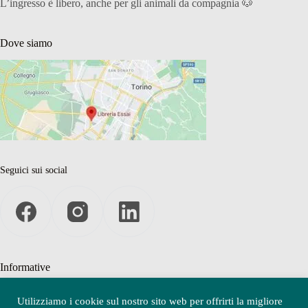
L’ingresso è libero, anche per gli animali da compagnia 🐶
Dove siamo
Seguici sui social
Informative
Privacy Policy
Utilizziamo i cookie sul nostro sito web per offrirti la migliore
Cookie Policy