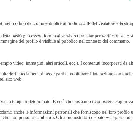
ti nel modulo dei commenti oltre all’indirizzo IP del visitatore e la stri
 detta hash) può essere fornita al servizio Gravatar per verificare se lo 
mmagine del profilo è visibile al pubblico nel contesto del commento.
sempio video, immagini, altri articoli, ecc.). I contenuti incorporati da 
 ulteriori tracciamenti di terze parti e monitorare l’interazione con quel
uel sito web.
rvati a tempo indeterminato. È così che possiamo riconoscere e approva
izziamo anche le informazioni personali che forniscono nel loro profilo u
te che non possono cambiare). Gli amministratori del sito web possono 