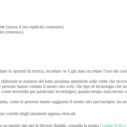
.
te (senza il suo esplicito consenso).
ito consenso).
are le opzioni di ricerca, ricordare se è già stato accettato l’uso dei co
er elaborare in maniera del tutto anonima statistiche sulle visite che ricev
nte persone hanno visitato il nostro sito web, che tipo di tecnologia ch
do come dovrebbe per particolari tecnologie), quanto tempo trascorrono su
ima, come le persone hanno raggiunto il nostro sito (ad esempio, da un m
n corretto degli strumenti appena elencati.
 su questo sito per le diverse finalità, consulta la nostra
Cookie Policy
.