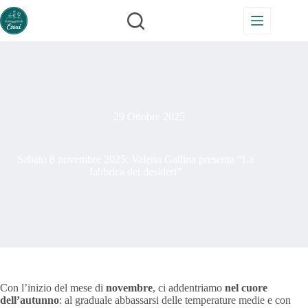
Salta
al
contenuto
29 Ottobre 2025
Sabato 8 novembre 2025: Valeria Gallina presenta “La
fabbrica dei desideri”
Con l’inizio del mese di
novembre
, ci addentriamo
nel cuore
dell’autunno
: al graduale abbassarsi delle temperature medie e con