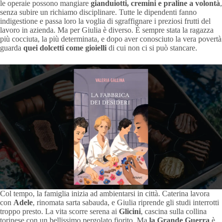
le operaie possono mangiare
gianduiotti, cremini e praline a volontà
,
senza subire un richiamo disciplinare. Tutte le dipendenti fanno
indigestione e passa loro la voglia di sgraffignare i preziosi frutti del
lavoro in azienda. Ma per Giulia è diverso. È sempre stata la ragazza
più cocciuta, la più determinata, e dopo aver conosciuto la vera povertà
guarda
quei dolcetti come gioielli
di cui non ci si può stancare.
Col tempo, la famiglia inizia ad ambientarsi in città. Caterina lavora
con
Adele
, rinomata sarta sabauda, e Giulia riprende gli studi interrotti
troppo presto. La vita scorre serena ai
Glicini
, cascina sulla collina
torinese con un bellissimo pergolato fiorito. Ma
la Grande Guerra
è