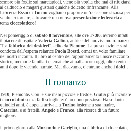
sempre più foglie sui marciapiedi, viene più voglia che mai di rifugiarsi
al calduccio e magari gustarsi qualche dolcetto rinfrancante. Alla
Libreria Essai
di
Torino
vogliamo proporre un’occasione sfiziosa per
venire, o tornare, a trovarci: una nuova
presentazione letteraria
a
tema
cioccolatiero
!
Nel pomeriggio di
sabato 8 novembre
, alle
ore 17:00
, avremo infatti
il piacere di ospitare
Valeria Gallina
, autrice del nuovissimo romanzo
“
La fabbrica dei desideri
“, edito da
Piemme
. La presentazione sarà
condotta dall’esperta relatrice
Paola Boetti
, ormai un volto familiare
nei nostri incontri. Il libro al centro dell’appuntamento unisce racconto
storico, memorie familiari e tematiche attuali ancora oggi, oltre cento
anni dopo le vicende narrate. Ma, dicevamo, c’entrano anche
i dolci
…
Il romanzo
1910
, Piemonte
.
Con le sue mani piccole e fredde,
Giulia
può incartare
i cioccolatini
senza farli sciogliere: è un dono prezioso. Ha soltanto
quindici anni, è appena arrivata a
Torino
insieme a sua madre,
Caterina
, e ai fratelli,
Angelo
e
Franco
, alla ricerca di un futuro
migliore.
Il primo giorno alla
Moriondo e Gariglio
, una fabbrica di cioccolato,