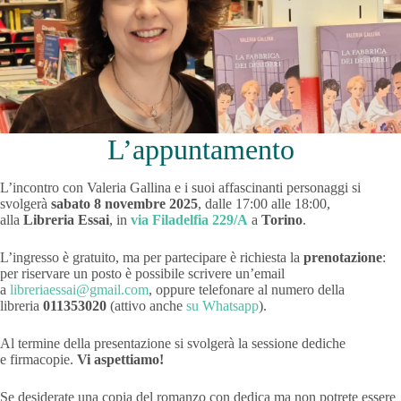
L’appuntamento
L’incontro con Valeria Gallina e i suoi affascinanti personaggi si
svolgerà
sabato 8 novembre 2025
, dalle 17:00 alle 18:00,
alla
Libreria Essai
, in
via Filadelfia 229/A
a
Torino
.
L’ingresso è gratuito, ma per partecipare è richiesta la
prenotazione
:
per riservare un posto è possibile scrivere un’email
a
libreriaessai@gmail.com
, oppure telefonare al numero della
libreria
011353020
(attivo anche
su Whatsapp
).
Al termine della presentazione si svolgerà la sessione dediche
e firmacopie.
Vi aspettiamo!
Se desiderate una copia del romanzo con dedica ma non potrete essere