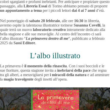
colori sgargianti e profumi inebrianti. Per anticipare e propiziare questo
passaggio, alla
Libreria Essai
di Torino abbiamo pensato di proporre
un appuntamento a tema
per i piccoli lettori
dai 4 ai 7 anni
d’età.
Nel pomeriggio di
sabato 28 febbraio
, alle ore
16:30
in libreria,
avremo ospite la talentuosa illustratrice torinese
Susanna Covelli
, la
quale terrà un nuovo
laboratorio creativo
interamente dedicato alla
bella stagione e alle sue meraviglie. Al centro dell’incontro ci sarà
l’albo illustrato “
La primavera dentro di me
“, pubblicato a febbraio
2025 da
Sassi Editore
.
L’albo illustrato
La primavera è
il momento della rinascita
. Con i suoi boccioli e le
sue fioriture, questa stagione invita a
inebriarsi della pace
che regna
tra gli alberi, a meravigliarsi per
i miracoli della natura
e ad ammirare
la
magia travolgente
degli insetti all’opera.