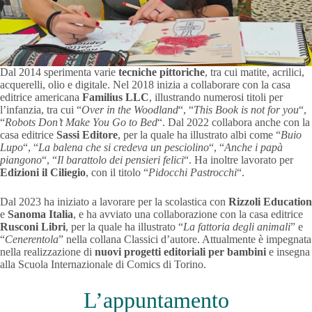
Dal 2014 sperimenta varie
tecniche pittoriche
, tra cui matite, acrilici,
acquerelli, olio e digitale. Nel 2018 inizia a collaborare con la casa
editrice americana
Familius LLC
, illustrando numerosi titoli per
l’infanzia, tra cui “
Over in the Woodland
“, “
This Book is not for you
“,
“
Robots Don’t Make You Go to Bed
“. Dal 2022 collabora anche con la
casa editrice
Sassi Editore
, per la quale ha illustrato albi come “
Buio
Lupo
“, “
La balena che si credeva un pesciolino
“, “
Anche i papà
piangono
“, “
Il barattolo dei pensieri felici
“. Ha inoltre lavorato per
Edizioni il Ciliegio
, con il titolo “
Pidocchi Pastrocchi
“.
Dal 2023 ha iniziato a lavorare per la scolastica con
Rizzoli Education
e
Sanoma Italia
, e ha avviato una collaborazione con la casa editrice
Rusconi Libri
, per la quale ha illustrato “
La fattoria degli animali
” e
“
Cenerentola
” nella collana Classici d’autore. Attualmente è impegnata
nella realizzazione di
nuovi progetti editoriali per bambini
e insegna
alla Scuola Internazionale di Comics di Torino.
L’appuntamento