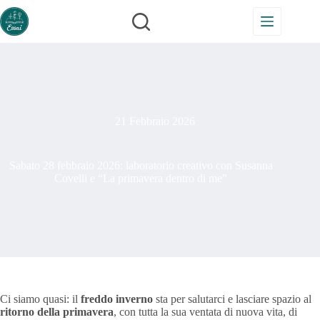
Salta
al
contenuto
21 Febbraio 2026
Sabato 28 febbraio 2026: laboratorio creativo con Susanna
Covelli e “La primavera dentro di me”
Ci siamo quasi: il
freddo inverno
sta per salutarci e lasciare spazio al
ritorno della primavera
, con tutta la sua ventata di nuova vita, di