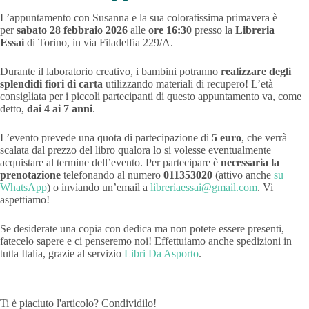
L’appuntamento con Susanna e la sua coloratissima primavera
è
per
sabato 28 febbraio 2026
alle
ore 16:30
presso la
Libreria
Essai
di Torino, in via Filadelfia 229/A.
Durante il laboratorio creativo, i bambini potranno
realizzare degli
splendidi fiori di carta
utilizzando materiali di recupero! L’età
consigliata per i piccoli partecipanti di questo appuntamento va, come
detto,
dai 4 ai 7 anni
.
L’evento prevede una quota di partecipazione di
5 euro
, che verrà
scalata dal prezzo del libro qualora lo si volesse eventualmente
acquistare al termine dell’evento. Per partecipare è
necessaria la
prenotazione
telefonando al numero
011353020
(attivo anche
su
WhatsApp
) o inviando un’email a
libreriaessai@gmail.com
. Vi
aspettiamo!
Se desiderate una copia con dedica ma non potete essere presenti,
fatecelo sapere e ci penseremo noi! Effettuiamo anche spedizioni in
tutta Italia, grazie al servizio
Libri Da Asporto
.
Ti è piaciuto l'articolo? Condividilo!