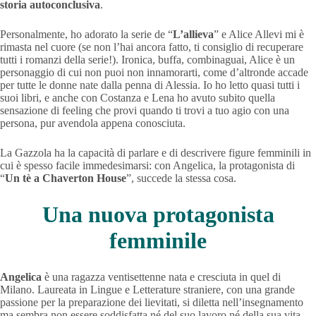
storia autoconclusiva
.
Personalmente, ho adorato la serie de “
L’allieva
” e Alice Allevi mi è
rimasta nel cuore (se non l’hai ancora fatto, ti consiglio di recuperare
tutti i romanzi della serie!). Ironica, buffa, combinaguai, Alice è un
personaggio di cui non puoi non innamorarti, come d’altronde accade
per tutte le donne nate dalla penna di Alessia. Io ho letto quasi tutti i
suoi libri, e anche con Costanza e Lena ho avuto subito quella
sensazione di feeling che provi quando ti trovi a tuo agio con una
persona, pur avendola appena conosciuta.
La Gazzola ha la capacità di parlare e di descrivere figure femminili in
cui è spesso facile immedesimarsi: con Angelica, la protagonista di
“
Un tè a Chaverton House
”, succede la stessa cosa.
Una nuova protagonista
femminile
Angelica
è una ragazza ventisettenne nata e cresciuta in quel di
Milano. Laureata in Lingue e Letterature straniere, con una grande
passione per la preparazione dei lievitati, si diletta nell’insegnamento
ma sembra non essere soddisfatta né del suo lavoro né della sua vita