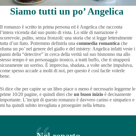
Siamo tutti un po’ Angelica
Il romanzo è scritto in prima persona ed è Angelica che racconta
l’intera vicenda dal suo punto di vista. Lo stile di narrazione è
scorrevole, pulito, senza fronzoli: una storia che si legge letteralmente
tutta d’un fiato. Potremmo definirla una
commedia romantica
che
sfuma un po’ nel genere del giallo e del mistery: Angelica infatti veste i
panni della “detective” in cerca della verità sul suo bisnonno ma allo
stesso tempo è un personaggio ironico, a tratti buffo, che ti strapperà
sicuramente un sorriso. È imprecisa, sbadata, a volte anche impulsiva,
come spesso accade a molti di noi, per questo è così facile volerle
bene.
Si dice che per capire se un libro piace o meno è necessario leggerne le
prime 10/20 pagine, e quindi direi che
un buon inizio
è decisamente
importante. L’incipit di questo romanzo è davvero carino e simpatico e
mi ha quindi subito invogliata a proseguire nella lettura.
Nel reparto