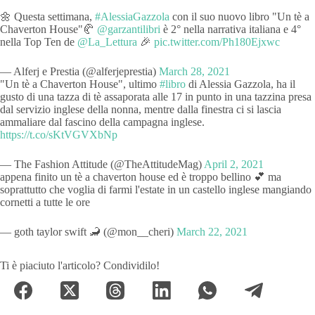
🌼 Questa settimana,
#AlessiaGazzola
con il suo nuovo libro "Un tè a
Chaverton House"🥐
@garzantilibri
è 2° nella narrativa italiana e 4°
nella Top Ten de
@La_Lettura
🎉
pic.twitter.com/Ph180Ejxwc
— Alferj e Prestia (@alferjeprestia)
March 28, 2021
"Un tè a Chaverton House", ultimo
#libro
di Alessia Gazzola, ha il
gusto di una tazza di tè assaporata alle 17 in punto in una tazzina presa
dal servizio inglese della nonna, mentre dalla finestra ci si lascia
ammaliare dal fascino della campagna inglese.
https://t.co/sKtVGVXbNp
— The Fashion Attitude (@TheAttitudeMag)
April 2, 2021
appena finito un tè a chaverton house ed è troppo bellino 💕 ma
soprattutto che voglia di farmi l'estate in un castello inglese mangiando
cornetti a tutte le ore
— goth taylor swift 🦂 (@mon__cheri)
March 22, 2021
Ti è piaciuto l'articolo? Condividilo!