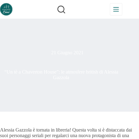
Salta
al
contenuto
21 Giugno 2021
“Un tè a Chaverton House”: le atmosfere british di Alessia
Gazzola
Alessia Gazzola è tornata in libreria! Questa volta si è distaccata dai
suoi personaggi seriali per regalarci una nuova protagonista di una