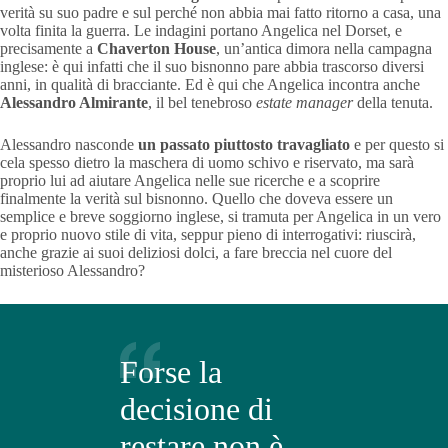
verità su suo padre e sul perché non abbia mai fatto ritorno a casa, una
volta finita la guerra. Le indagini portano Angelica nel Dorset, e
precisamente a
Chaverton House
, un’antica dimora nella campagna
inglese: è qui infatti che il suo bisnonno pare abbia trascorso diversi
anni, in qualità di bracciante. Ed è qui che Angelica incontra anche
Alessandro Almirante
, il bel tenebroso
estate manager
della tenuta.
Alessandro nasconde
un passato piuttosto travagliato
e per questo si
cela spesso dietro la maschera di uomo schivo e riservato, ma sarà
proprio lui ad aiutare Angelica nelle sue ricerche e a scoprire
finalmente la verità sul bisnonno. Quello che doveva essere un
semplice e breve soggiorno inglese, si tramuta per Angelica in un vero
e proprio nuovo stile di vita, seppur pieno di interrogativi: riuscirà,
anche grazie ai suoi deliziosi dolci, a fare breccia nel cuore del
misterioso Alessandro?
Forse la
decisione di
restare non è