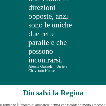
direzioni
opposte, anzi
sono le uniche
due rette
parallele che
possono
incontrarsi.
Alessia Gazzola – Un tè a
Chaverton House
Dio salvi la Regina
Il romanzo è irrorato di atmosfere
british
che ricordano molto i racconti