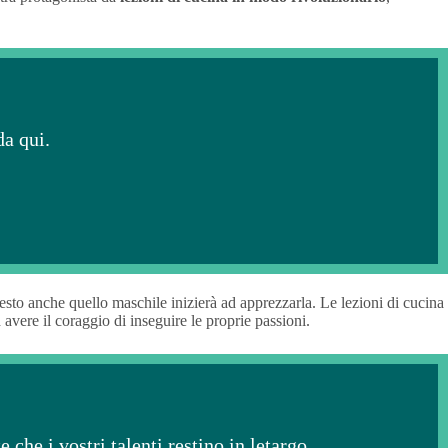
da qui.
esto anche quello maschile inizierà ad apprezzarla. Le lezioni di cucina
d avere il coraggio di inseguire le proprie passioni.
che i vostri talenti restino in letargo,