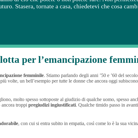
futuro. Stasera, tornate a casa, chiedetevi che cosa camb
lotta per l’emancipazione femmi
ncipazione femminile
. Stiamo parlando degli anni ’50 e ’60 del secol
za più volte, un bell’esempio per tutte le donne che ancora oggi subiscon
gliono, molto spesso sottoposte al giudizio di qualche uomo, spesso anc
o ancora troppi
pregiudizi ingiustificati
. Qualche timido passo in avanti 
adorabile
, con cui si entra subito in empatia, così come lo è la sua vici