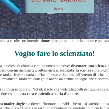
himica e sulle sue formule,
timore dissipato
durante la lettura: è una st
Voglio fare lo scienziato!
ta, studiosa di chimica e ha un unico obiettivo:
diventare uno scienzia
 però con
un ambiente prettamente maschilista
: la scienza è prerogat
starda, rivoluzionaria e rifiuta di essere rinchiusa all’interno di schemi pr
altrattamenti subiti dai colleghi e anche da alcune colleghe che si sotto
la chimica in odore di Nobel, il solo che veda Elizabeth per quella che è
e i due vivono
una rara e autentica storia d’amore
.
una
madre single
e a dover affrontare una sfida che mai si sarebbe imma
sì che inizia “
Cena alle sei
”, un appuntamento quotidiano in cui la nos