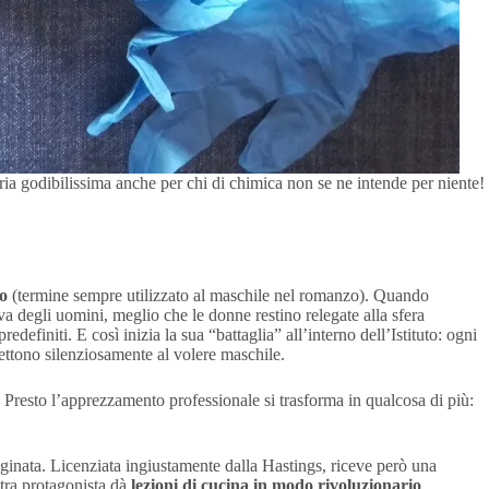
oria godibilissima anche per chi di chimica non se ne intende per niente!
to
(termine sempre utilizzato al maschile nel romanzo). Quando
iva degli uomini, meglio che le donne restino relegate alla sfera
edefiniti. E così inizia la sua “battaglia” all’interno dell’Istituto: ogni
mettono silenziosamente al volere maschile.
. Presto l’apprezzamento professionale si trasforma in qualcosa di più:
ginata. Licenziata ingiustamente dalla Hastings, riceve però una
tra protagonista dà
lezioni di cucina in modo rivoluzionario
,