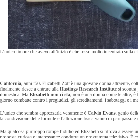
L’unico timore che avevo all’inizio è che fosse molto incentrato sulla c
California
, anni ‘50. Elizabeth Zott è una giovane donna attraente, col
finalmente riesce a entrare alla
Hastings Research Institute
si scontra
domestica. Ma
Elizabeth non ci sta
, non è una donna come le altre, è te
giorno combatte contro i pregiudizi, gli screditamenti, i sabotaggi e i m
L’unico che sembra apprezzarla veramente è
Calvin Evans
, genio del
la condivisione delle formule e l’attrazione fisica vanno di pari passo 
Ma qualcosa purtroppo rompe l’idillio ed Elizabeth si ritrova a essere 
proposta curiosa e interessante: condurre un programma televisivo. È co