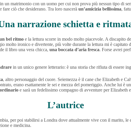
iata in un matrimonio con un uomo per cui non prova più nessun tipo di 
r fare ciò che desiderano. Tra loro nascerà
un’amicizia bellissima
, fat
Una narrazione schietta e ritmat
un bel ritmo
e la lettura scorre in modo molto piacevole. A discapito de
io molto ironico e divertente, più volte durante la lettura mi è capitato 
nde il libro una vera chicca,
una boccata d’aria fresca
. Forse avrei pr
adrare
in un unico genere letterario: è una storia che rifiuta di essere 
za
, altro personaggio del cuore. Seiemezza è il cane che Elizabeth e Ca
rato, erano esattamente le sei e mezza del pomeriggio. Anche lui è un p
’ordinario
e sarà un fedelissimo compagno di avventure per Elizabeth e l
L’autrice
bia, per poi stabilirsi a Londra dove attualmente vive con il marito, le 
azione e medicina.