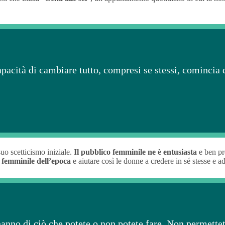
apacità di cambiare tutto, compresi se stessi, comincia 
suo scetticismo iniziale.
Il pubblico femminile ne è entusiasta
e ben pr
 femminile dell’epoca
e aiutare così le donne a credere in sé stesse e a
anno di ciò che potete o non potete fare. Non permettete 