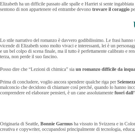
Elizabeth ha un difficile passato alle spalle e Harriet si sente ingabb
sentono di non appartenere ed entrambe devono
trovare il coraggio
pe
Lo stile narrativo del romanzo è davvero godibilissimo. Le frasi hanno
vicende di Elizabeth sono molto vivaci e interessanti, lei è un personagg
e un bel colpo di scena finale, ma il tutto è perfettamente calibrato e re
terza, non perde il suo fascino.
Posso dire che “Lezioni di chimica” sia
un romanzo difficile da inqu
Prima di concludere, voglio ancora spendere qualche riga per
Seiemez
malconcio che decidono di chiamare così perché, quando lo hanno incont
comprendere ed elaborare pensieri, è un cane assolutamente
fuori dall
Originaria di Seattle,
Bonnie Garmus
ha vissuto in Svizzera e in Colom
creativa e copywriter, occupandosi principalmente di tecnologia, educ