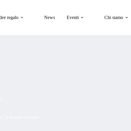
dee regalo
News
Eventi
Chi siamo
2
ica” di Bonnie Garmus