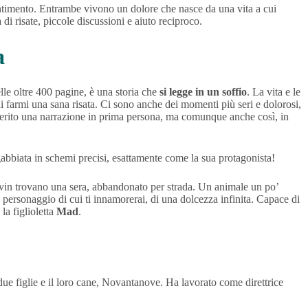
sentimento. Entrambe vivono un dolore che nasce da una vita a cui
ta di risate, piccole discussioni e aiuto reciproco.
a
lle oltre 400 pagine, è una storia che
si legge in un soffio
. La vita e le
di farmi una sana risata. Ci sono anche dei momenti più seri e dolorosi,
eferito una narrazione in prima persona, ma comunque anche così, in
ingabbiata in schemi precisi, esattamente come la sua protagonista!
lvin trovano una sera, abbandonato per strada. Un animale un po’
ersonaggio di cui ti innamorerai, di una dolcezza infinita. Capace di
a figlioletta
Mad
.
due figlie e il loro cane, Novantanove. Ha lavorato come direttrice