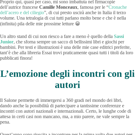
Proprio qui, quasi per caso, mi sono imbattuta nel firmacopie
dell’autrice francese
Camille Monceaux
, famosa per le “
Cronache
dell’acero e del ciliegio
”, di cui presto uscirà anche in Italia il terzo
volume. Una tetralogia di cui tutti parlano molto bene e che è nella
(infinita) pila delle mie prossime letture 😀
Un altro stand di cui non riesco a fare a meno è quello della
Sassi
Junior
, che sforna sempre un sacco di bellissimi libri e giochi per
bambini. Per testi e illustrazioni è una delle mie case editrici preferite,
tant’è che alla libreria Essai trovi praticamente quasi tutti i titoli da loro
pubblicati finora!
L’emozione degli incontri con gli
autori
Il Salone permette di immergersi a 360 gradi nel mondo dei libri,
dando anche la possibilità di partecipare a tantissime conferenze e
incontri con autori nazionali e internazionali. Certo, le lunghe code di
attesa in certi casi non mancano, ma, a mio parere, ne vale sempre la
pena.
Quest’anno sono riuscita a incontrare per la prima volta due autori per