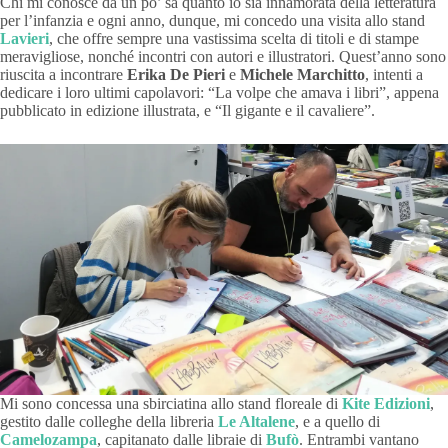
Chi mi conosce da un po’ sa quanto io sia innamorata della letteratura
per l’infanzia e ogni anno, dunque, mi concedo una visita allo stand
Lavieri
, che offre sempre una vastissima scelta di titoli e di stampe
meravigliose, nonché incontri con autori e illustratori. Quest’anno sono
riuscita a incontrare
Erika De Pieri
e
Michele Marchitto
, intenti a
dedicare i loro ultimi capolavori: “La volpe che amava i libri”, appena
pubblicato in edizione illustrata, e “Il gigante e il cavaliere”.
Mi sono concessa una sbirciatina allo stand floreale di
Kite Edizioni
,
gestito dalle colleghe della libreria
Le Altalene
, e a quello di
Camelozampa
, capitanato dalle libraie di
Bufò
. Entrambi vantano