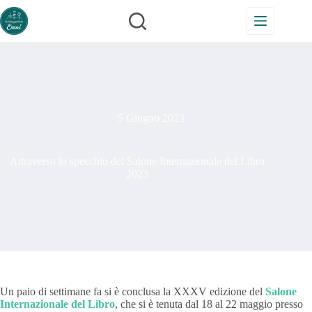
Salta
al
contenuto
5 Giugno 2023
Attraverso lo specchio del Salone Internazionale del Libro
2023
Un paio di settimane fa si è conclusa la XXXV edizione del
Salone
Internazionale del Libro
, che si è tenuta dal 18 al 22 maggio presso