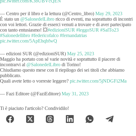
pic.twitter.com/K3bUBVcQEN
— Centro per il libro e la lettura (@Centro_libro)
May 29, 2023
È stato un
@SalonedelLibro
ricco di eventi, ma soprattutto di incontri
con voi lettori. Grazie di esserci venuti a trovare e di aver partecipato
con tanto entusiasmo! 💥
#edizioniSUR
#leggoSUR
#SalTo23
#Salonedellibro
#federicofalco
#fernandatrias
pic.twitter.com/5ApEhqbfwQ
— edizioni SUR (@edizioniSUR)
May 25, 2023
Maggio ha portato con sé varie novità e soprattutto il piacere di
incontrarvi al
@SalonedelLibro
di Torino!
Chiudiamo questo mese con il riepilogo dei sei titoli che abbiamo
pubblicato.
Quali avete letto o vorreste leggere?
pic.twitter.com/5jNDGFi2Ma
— Fazi Editore (@FaziEditore)
May 31, 2023
Ti è piaciuto l'articolo? Condividilo!