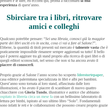
pensieri e le idee, ed eccomi qui, pronta a raccontarti
la mia
esperienza
di quest’anno.
Sbirciare tra i libri, ritrovare
amici e colleghi
Qualcuno potrebbe pensare: “
Sei una libraia, conosci già la maggior
parte dei libri usciti e/o in uscita, cosa ci vai a fare al Salone?
”.
Ebbene, la quantità di titoli presenti sul mercato è
talmente vasta
che è
praticamente impossibile rimanere sempre aggiornati su tutto! Il bello
qui è potersi aggirare tra gli stand proprio alla ricerca di quei libri o di
quegli editori sconosciuti, nel senso che non si ha ancora avuto il
piacere di conoscerli
.
Proprio grazie al Salone l’anno scorso ho scoperto
Ideestortepaper
,
casa editrice palermitana specializzata in libri e albi per bambini.
Quest’anno sono tornata al loro stand, affascinata dalle loro
illustrazioni, e ho avuto il piacere di scambiare di nuovo quattro
chiacchiere con
Gloria Tundo
, illustratrice e autrice che abbiamo
ospitato in libreria circa un mese fa
con un bellissimo laboratorio di
lettura per bimbi, ispirato al suo ultimo libro “Solo”. Fondamentali
sono infatti le reti e le collaborazioni che possono crearsi proprio grazie